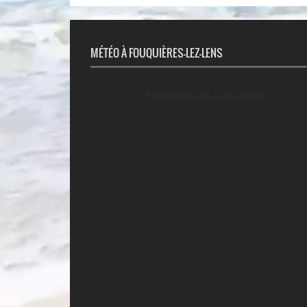
MÉTÉO À FOUQUIÈRES-LEZ-LENS
Fouquières-lès-Lens, météo